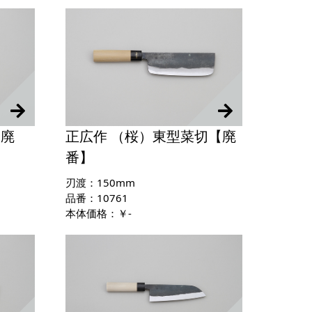
【廃
正広作 （桜）東型菜切【廃
番】
刃渡：150mm
品番：10761
本体価格：￥-