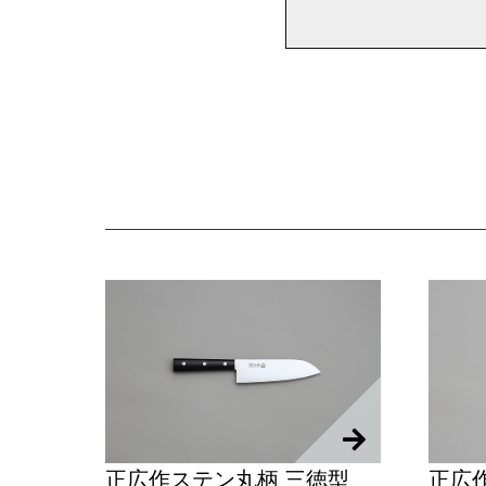
正広作ステン丸柄 三徳型
正広