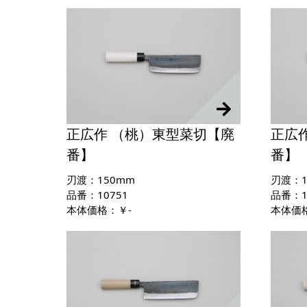
正広作 （桃）東型菜切【廃
正広
番】
番】
刃渡：150mm
刃渡：1
品番：10751
品番：1
本体価格：￥-
本体価