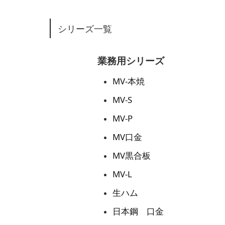
シリーズ一覧
業務用シリーズ
MV-本焼
MV-S
MV-P
MV口金
MV黒合板
MV-L
生ハム
日本鋼 口金