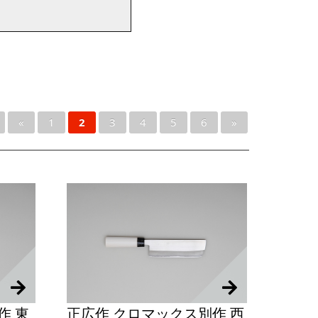
«
1
2
3
4
5
6
»
作 東
正広作 クロマックス別作 西