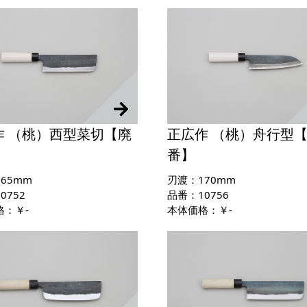
作 （桃）西型菜切【廃
正広作 （桃）舟行型
番】
65mm
刃渡：170mm
0752
品番：10756
格：￥-
本体価格：￥-