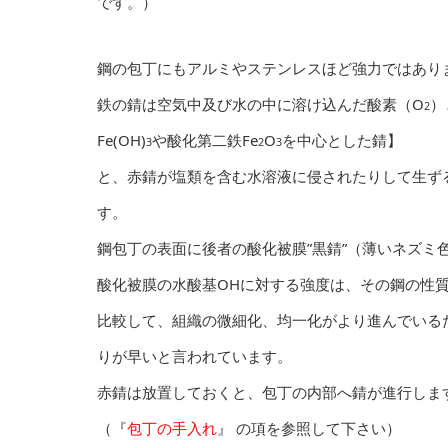
です。）
鋼の包丁にもアルミやステンレスほど強力ではあり
鉄の錆は空気中及び水の中に溶け込んだ酸素（O
）
2
Fe(OH)
や酸化第二鉄Fe
O
を中心とした錆】
3
2
3
と、赤錆が塩類を含む水溶液に侵されたりして生ずる
す。
鋼包丁の表面に後者の酸化被膜”黒錆”（薄いネズミ
酸化被膜の水酸基OHに対する強度は、その鋼の性
比較して、組織の微細化、均一化がより進んでいる
りが早いと言われています。
赤錆は放置しておくと、包丁の内部へ錆が進行しま
（『
包丁の手入れ
』 の項を参照して下さい）