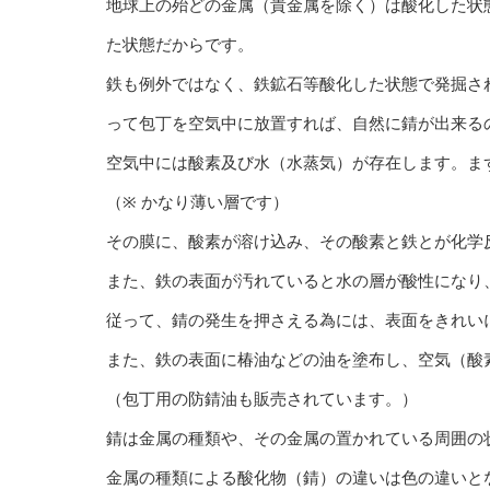
地球上の殆どの金属（貴金属を除く）は酸化した状
た状態だからです。
鉄も例外ではなく、鉄鉱石等酸化した状態で発掘さ
って包丁を空気中に放置すれば、自然に錆が出来る
空気中には酸素及び水（水蒸気）が存在します。ま
（※ かなり薄い層です）
その膜に、酸素が溶け込み、その酸素と鉄とが化学
また、鉄の表面が汚れていると水の層が酸性になり
従って、錆の発生を押さえる為には、表面をきれい
また、鉄の表面に椿油などの油を塗布し、空気（酸
（包丁用の防錆油も販売されています。）
錆は金属の種類や、その金属の置かれている周囲の
金属の種類による酸化物（錆）の違いは色の違いと