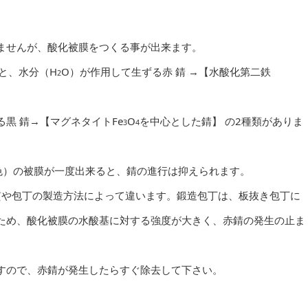
ませんが、酸化被膜をつくる事が出来ます。
と、水分（H
O）が作用して生ずる赤 錆 →【水酸化第二鉄
2
黒 錆→【マグネタイトFe
O
を中心とした錆】 の2種類がありま
3
4
色）の被膜が一度出来ると、錆の進行は抑えられます。
質や包丁の製造方法によって違います。鍛造包丁は、板抜き包丁に
ため、酸化被膜の水酸基に対する強度が大きく、赤錆の発生の止ま
すので、赤錆が発生したらすぐ除去して下さい。