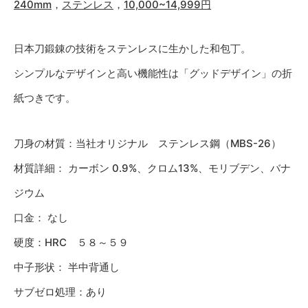
240mm
，
ステンレス
，
10,000~14,999円
日本刀鍛錬の技術をステンレスに生かした和包丁。
シンプルなデザインと高い機能性は「グッドデザイン」の折
紙つきです。
刀身の材質：当社オリジナル ステンレス鋼（MBS-26）
材質詳細： カーボン 0.9%、クロム13%、モリブデン、バナ
ジウム
口金： なし
硬度：HRC ５８～５９
中子形状： 半中背通し
サブゼロ処理：あり