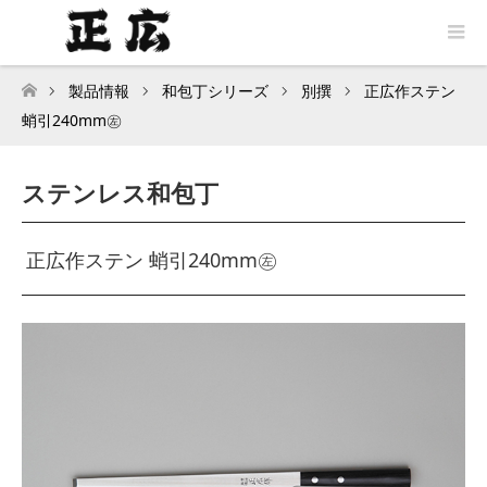
製品情報
和包丁シリーズ
別撰
正広作ステン
トップページ
蛸引240mm㊧
ステンレス和包丁
正広作ステン 蛸引240mm㊧