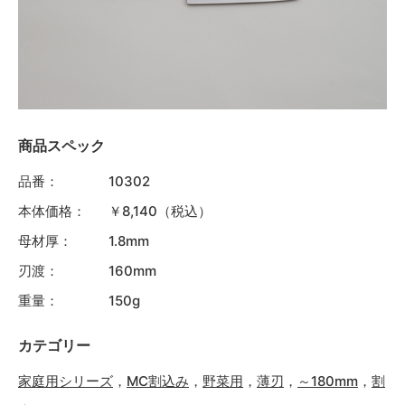
商品スペック
品番：
10302
本体価格：
￥8,140（税込）
母材厚：
1.8mm
刃渡：
160mm
重量：
150g
カテゴリー
家庭用シリーズ
，
MC割込み
，
野菜用
，
薄刃
，
～180mm
，
割