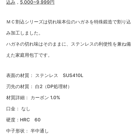
込み
，
5,000~9,999円
ＭＣ割込シリーズは切れ味本位のハガネを特殊鍛造で割り込
み加工しました。
ハガネの切れ味はそのままに、ステンレスの利使性を兼ね備
えた家庭用包丁です。
表面の材質： ステンレス SUS410L
刃先の材質： 白2（DP処理材）
材質詳細： カーボン 1.0%
口金： なし
硬度：HRC 60
中子形状： 半中通し