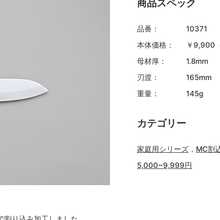
商品スペック
品番：
10371
本体価格：
￥9,90
母材厚：
1.8mm
刃渡：
165mm
重量：
145g
カテゴリー
家庭用シリーズ
，
MC割
5,000~9,999円
で割り込み加工しました。