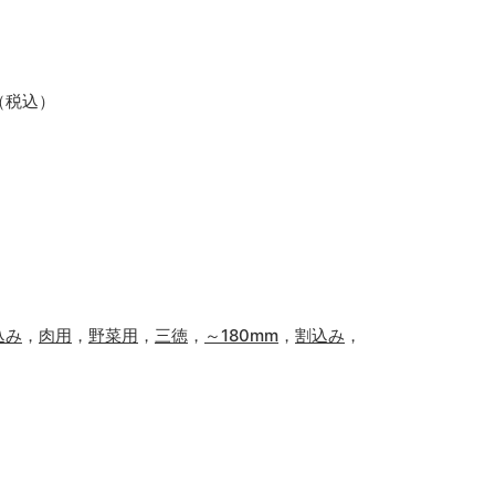
0（税込）
込み
，
肉用
，
野菜用
，
三徳
，
～180mm
，
割込み
，