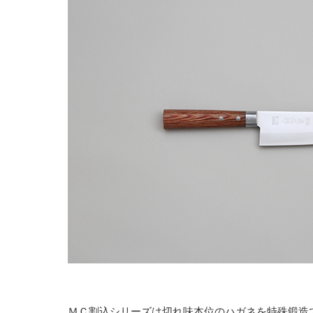
ＭＣ割込シリーズは切れ味本位のハガネを特殊鍛造