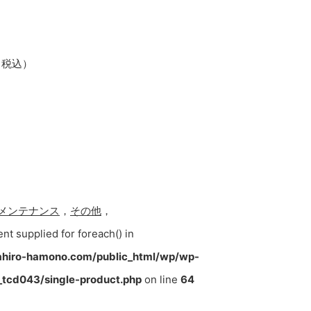
0（税込）
メンテナンス
，
その他
，
ent supplied for foreach() in
hiro-hamono.com/public_html/wp/wp-
tcd043/single-product.php
on line
64