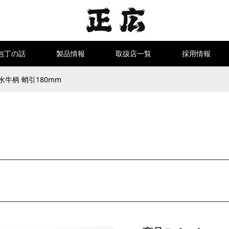
包丁の話
製品情報
取扱店一覧
採用情報
水牛柄 蛸引180mm