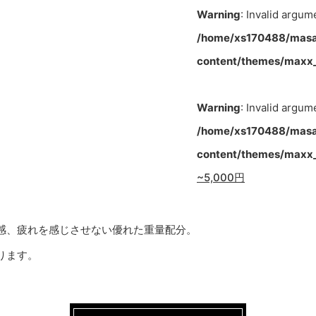
Warning
: Invalid argum
/home/xs170488/masa
content/themes/maxx_
Warning
: Invalid argum
/home/xs170488/masa
content/themes/maxx_
~5,000円
感、疲れを感じさせない優れた重量配分。
ります。