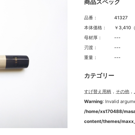
商品スペック
品番：
41327
本体価格：
￥3,41
母材厚：
---
刃渡：
---
重量：
---
カテゴリー
すげ替え用柄
，
その他
，
Warning
: Invalid argum
/home/xs170488/masa
content/themes/maxx_