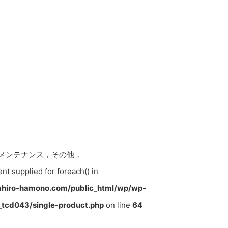
メンテナンス
，
その他
，
ent supplied for foreach() in
hiro-hamono.com/public_html/wp/wp-
tcd043/single-product.php
on line
64