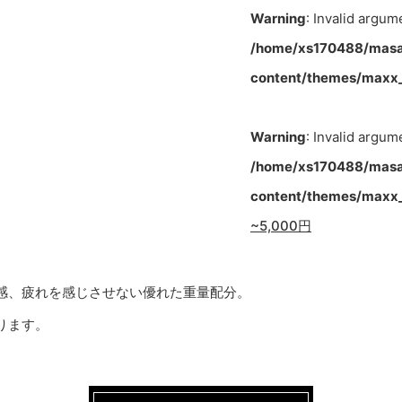
Warning
: Invalid argum
/home/xs170488/masa
content/themes/maxx_
Warning
: Invalid argum
/home/xs170488/masa
content/themes/maxx_
~5,000円
感、疲れを感じさせない優れた重量配分。
ります。