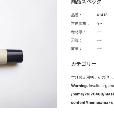
商品スペック
品番：
41413
本体価格：
￥-
母材厚：
---
刃渡：
---
重量：
---
カテゴリー
すげ替え用柄
，
その他
，
Warning
: Invalid argum
/home/xs170488/masa
content/themes/maxx_