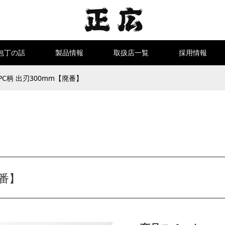
包丁の話
製品情報
取扱店一覧
採用情報
PC柄 出刃300mm【廃番】
廃番】