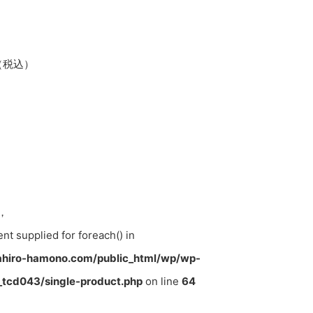
0（税込）
，
ent supplied for foreach() in
hiro-hamono.com/public_html/wp/wp-
tcd043/single-product.php
on line
64