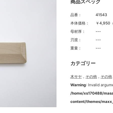
商品スペック
品番：
41543
本体価格：
￥4,95
母材厚：
---
刃渡：
---
重量：
---
カテゴリー
木サヤ
，
その他
，
その他
Warning
: Invalid argum
/home/xs170488/masa
content/themes/maxx_