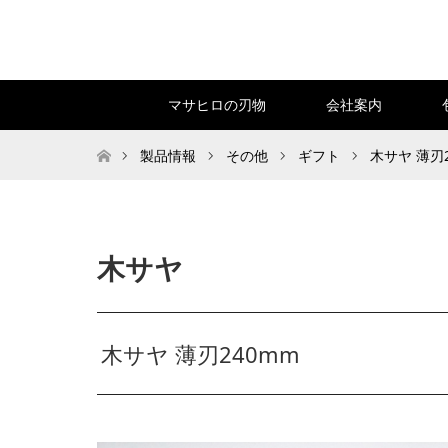
マサヒロの刃物
会社案内
トップページ
製品情報
その他
ギフト
木サヤ 薄刃
木サヤ
木サヤ 薄刃240mm