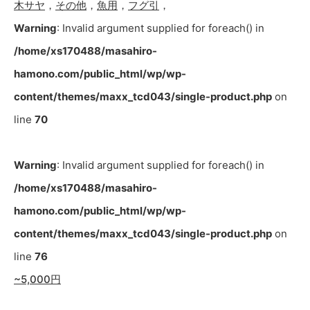
木サヤ
，
その他
，
魚用
，
フグ引
，
Warning
: Invalid argument supplied for foreach() in
/home/xs170488/masahiro-
hamono.com/public_html/wp/wp-
content/themes/maxx_tcd043/single-product.php
on
line
70
Warning
: Invalid argument supplied for foreach() in
/home/xs170488/masahiro-
hamono.com/public_html/wp/wp-
content/themes/maxx_tcd043/single-product.php
on
line
76
~5,000円