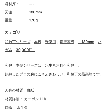
母材厚：
---
刃渡：
180mm
重量：
170g
カテゴリー
和包丁シリーズ
，
本焼
，
野菜用
，
鎌型薄刃
，
～180mm
，
ハ
ガネ
，
30,000円~
和包丁本焼シリーズは、水牛八角柄付和包丁。
熟練したプロの腕にこそふさわしい、和包丁の最高峰です。
刀身の材質：白紙
材質詳細： カーボン 1.1%
口輪： 水牛角