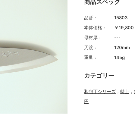
商品スペック
品番：
15803
本体価格：
￥19,80
母材厚：
---
刃渡：
120mm
重量：
145g
カテゴリー
和包丁シリーズ
，
特上
，
円
）。