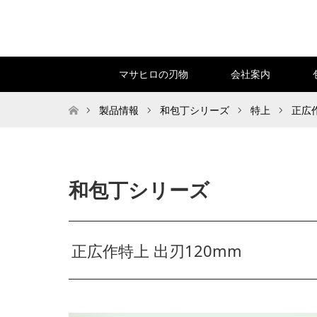
マサヒロの刃物
会社案内
トップページ
製品情報
和包丁シリーズ
特上
正広作
和包丁シリーズ
正広作特上 出刃120mm