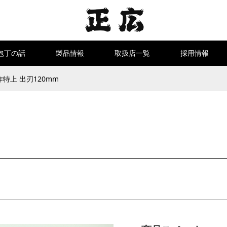
包丁の話
製品情報
取扱店一覧
採用情報
特上 出刃120mm