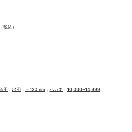
0（税込）
魚用
，
出刃
，
～120mm
，
ハガネ
，
10,000~14,999