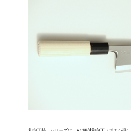
和包丁特上シリーズは、PC柄付和包丁（ボカシ研