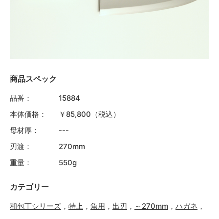
商品スペック
品番：
15884
本体価格：
￥85,800（税込）
母材厚：
---
刃渡：
270mm
重量：
550g
カテゴリー
和包丁シリーズ
，
特上
，
魚用
，
出刃
，
～270mm
，
ハガネ
，