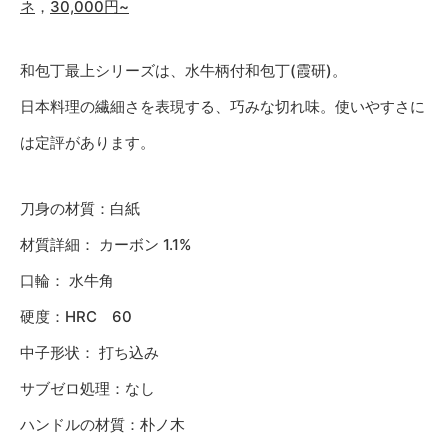
ネ
，
30,000円~
和包丁最上シリーズは、水牛柄付和包丁(霞研)。
日本料理の繊細さを表現する、巧みな切れ味。使いやすさに
は定評があります。
刀身の材質：白紙
材質詳細： カーボン 1.1%
口輪： 水牛角
硬度：HRC 60
中子形状： 打ち込み
サブゼロ処理：なし
ハンドルの材質：朴ノ木