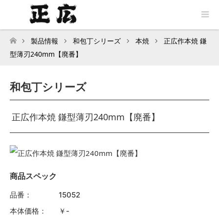
製品情報
和包丁シリーズ
本焼
正広作本焼 鎌
トップページ
型薄刃240mm【廃番】
和包丁シリーズ
正広作本焼 鎌型薄刃240mm【廃番】
商品スペック
品番：
15052
本体価格：
￥-