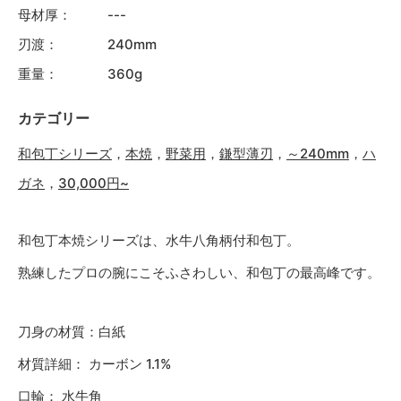
母材厚：
---
刃渡：
240mm
重量：
360g
カテゴリー
和包丁シリーズ
，
本焼
，
野菜用
，
鎌型薄刃
，
～240mm
，
ハ
ガネ
，
30,000円~
和包丁本焼シリーズは、水牛八角柄付和包丁。
熟練したプロの腕にこそふさわしい、和包丁の最高峰です。
刀身の材質：白紙
材質詳細： カーボン 1.1%
口輪： 水牛角