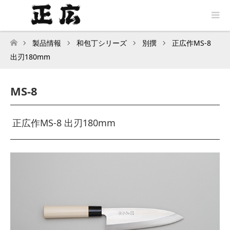
製品情報
和包丁シリーズ
別撰
正広作MS-8
トップページ
出刃180mm
MS-8
正広作MS-8 出刃180mm